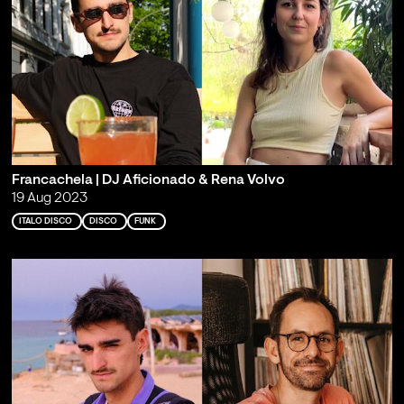
Francachela | DJ Aficionado & Rena Volvo
19 Aug 2023
ITALO DISCO
DISCO
FUNK