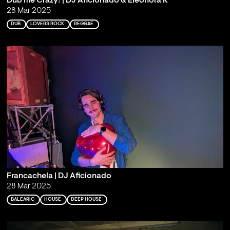
Dub me Crazy! | DJ Aficionado & Eleonora K
28 Mar 2025
DUB
LOVERS ROCK
REGGAE
Francachela | DJ Aficionado
28 Mar 2025
BALEARIC
HOUSE
DEEP HOUSE