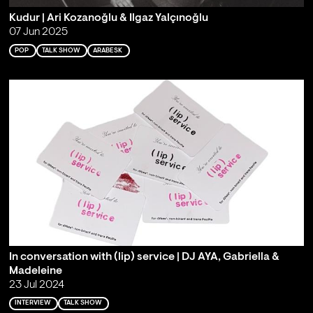
Kudur | Ari Kozanoğlu & Ilgaz Yalçınoğlu
07 Jun 2025
POP
TALK SHOW
ARABESK
In conversation with (lip) service | DJ AYA, Gabriella &
Madeleine
23 Jul 2024
INTERVIEW
TALK SHOW