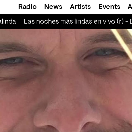
Radio
News
Artists
Events
A
linda
Las noches más lindas en vivo (r) -