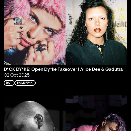
D*CK DY*KE: Open Dy*ke Takeover | Alice Dee & Gadutra
02 Oct 2025
RAP
BAILE FUNK